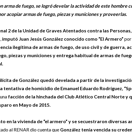
con arma de fuego, se logró develar la actividad de este hombre 
por acopiar armas de fuego, piezas y municiones y proveerlas.
enal 2 de la Unidad de Graves Atentados contra las Personas,
z
,
imputó Juan Jesús González conocido como “El Armero”
por 
encia ilegítima de armas de fuego, de uso civil y de guerra, a
go, piezas y municiones y entrega habitual de armas de fueg
l.
 ilícita de González quedó develada a partir de la investigació
 la tentativa de homicidio de Emanuel Eduardo Rodríguez, “S
 una
facción de la hinchada del Club Atlético Central Norte y 
isparo en Mayo de 2015.
to en la vivienda de “el armero” y se secuestraron diversas 
itado al RENAR dio cuenta que
González tenía vencida su creden