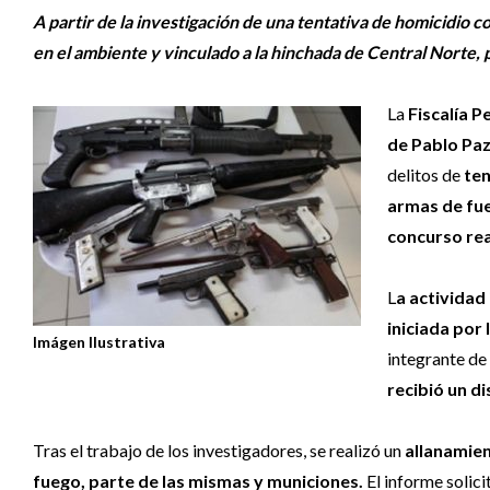
A partir de la investigación de una tentativa de homicidio 
en el ambiente y vinculado a la hinchada de Central Norte, 
La
Fiscalía P
de Pablo Pa
delitos de
ten
armas de fue
concurso rea
L
a actividad
iniciada por
Imágen Ilustrativa
integrante de
recibió un d
Tras el trabajo de los investigadores, se realizó un
allanamien
fuego, parte de las mismas y municiones.
El informe solic