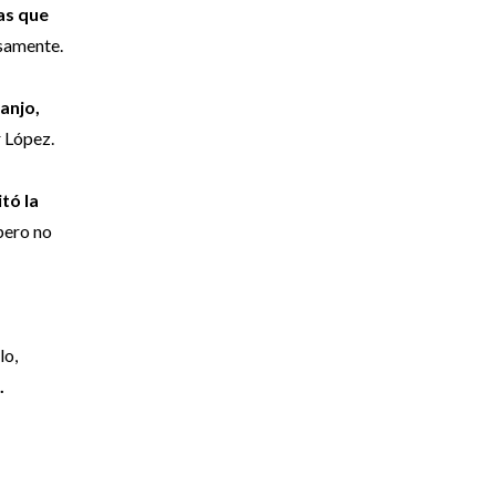
as que
nsamente.
anjo,
 López.
tó la
 pero no
lo,
.