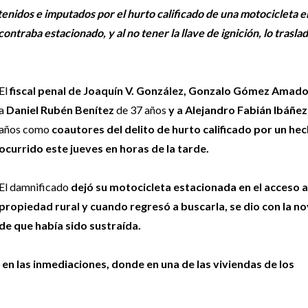
tenidos e imputados por el hurto calificado de una motocicleta e
ntraba estacionado, y al no tener la llave de ignición, lo trasla
El
fiscal penal de Joaquín V. González, Gonzalo Gómez Amad
a
Daniel Rubén Benítez
de 37 años
y a Alejandro Fabián Ibáñez
años como
coautores del delito de hurto calificado por un he
ocurrido este jueves en horas de la tarde.
El damnificado
dejó su motocicleta estacionada en el acceso a
propiedad rural y cuando regresó a buscarla, se dio con la n
de que había sido sustraída.
ca en las inmediaciones, donde en una de las viviendas de los