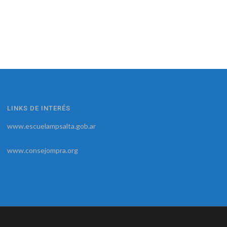
LINKS DE INTERÉS
www.escuelampsalta.gob.ar
www.consejompra.org