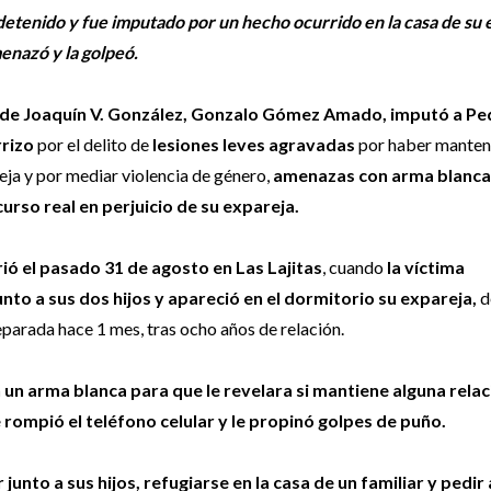
detenido y fue imputado por un hecho ocurrido en la casa de su 
menazó y la golpeó.
l de Joaquín V. González, Gonzalo Gómez Amado, imputó a Pe
rizo
por el delito de
lesiones leves agravadas
por haber manten
eja y por mediar violencia de género,
amenazas con arma blanca
urso real en perjuicio de su expareja.
rió el pasado 31 de agosto en Las Lajitas
, cuando
la víctima
nto a sus dos hijos y apareció en el dormitorio su expareja,
d
eparada hace 1 mes, tras ocho años de relación.
un arma blanca para que le revelara si mantiene alguna relac
e rompió el teléfono celular y le propinó golpes de puño.
junto a sus hijos, refugiarse en la casa de un familiar y pedir