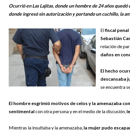
Ocurrió en Las Lajitas, donde un hombre de 24 años quedó 
donde ingresó sin autorización y portando un cuchillo, la a
El
fiscal pena
Sebastián Car
relación de par
daños en conc
El hecho ocur
descansaba ju
se encuentra s
El hombre esgrimió motivos de celos y la amenazaba con 
sentimental
con otra persona y en el medio de la discusión,
l
Mientras la insultaba y la amenazaba,
la mujer pudo escapar 