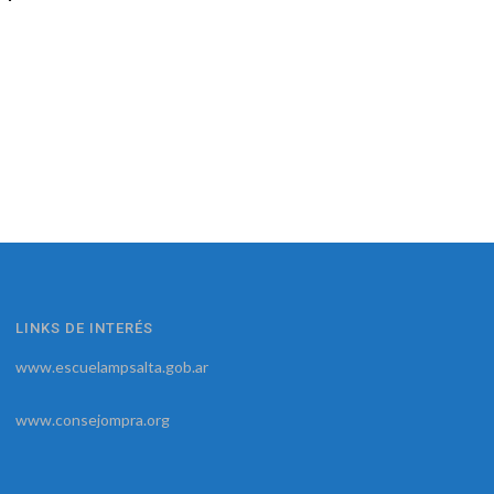
LINKS DE INTERÉS
www.escuelampsalta.gob.ar
www.consejompra.org