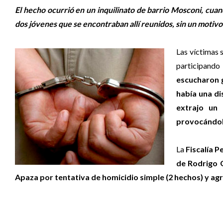
El hecho ocurrió en un inquilinato de barrio Mosconi, cua
dos jóvenes que se encontraban allí reunidos, sin un motiv
Las víctimas
participand
escucharon g
había una di
extrajo un
provocándole
La
Fiscalía P
de Rodrigo 
Apaza por tentativa de homicidio simple (2 hechos) y ag