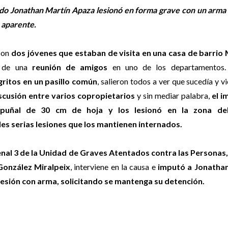
ndo Jonathan Martín Apaza lesionó en forma grave con un arma 
o aparente.
 son
dos jóvenes que estaban de visita en una casa de barrio
o de una
reunión de amigos
en uno de los departamentos.
ritos en un pasillo común
, salieron todos a ver que sucedía y v
scusión entre varios copropietarios
y sin mediar palabra,
el i
 puñal de 30 cm de hoja y los lesionó en la zona del
s serias lesiones que los mantienen internados.
enal 3 de la Unidad de Graves Atentados contra las Personas,
González Miralpeix
, interviene en la causa e
imputó a Jonathan
resión con arma, solicitando se mantenga su detención.