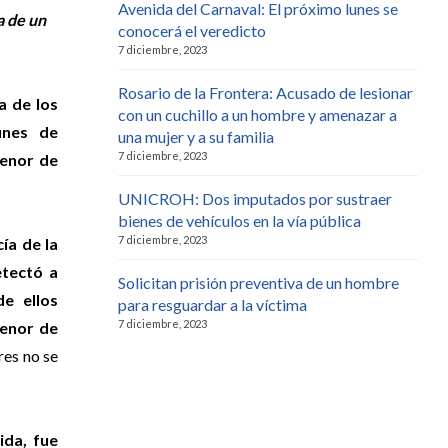
Avenida del Carnaval: El próximo lunes se
a de un
conocerá el veredicto
7 diciembre, 2023
Rosario de la Frontera: Acusado de lesionar
a de los
con un cuchillo a un hombre y amenazar a
ines de
una mujer y a su familia
7 diciembre, 2023
menor de
UNICROH: Dos imputados por sustraer
bienes de vehículos en la vía pública
7 diciembre, 2023
ía de la
tectó a
Solicitan prisión preventiva de un hombre
e ellos
para resguardar a la víctima
7 diciembre, 2023
menor de
res no se
ida, fue