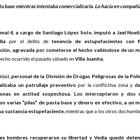
ta base mientras intentaba comercializarla. Lo hacía en compañí
Penal 4, a cargo de Santiago López Soto
,
imputó a Jael Noeli
edia
por el delito de
tenencia de estupefacientes con f
ación, agravada por cometerse el hecho valiéndose de un 
hecho ocurrido el pasado sábado en
Villa Juanita.
idad,
personal de la División de Drogas Peligrosas de la Polic
alizaba un patrullaje preventivo
por la conflictiva zona y
de
onas en actitud sospechosa. Los interceptaron y dos d
ron varias “pilas” de pasta base y dinero en efectivo, a un 
a sustancia estupefaciente
, mientras que a los otros dos homb
res hombres recuperaron su libertad y Vedia quedó deten