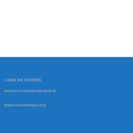
LINKS DE INTERÉS
www.escuelampsalta.gob.ar
www.consejompra.org