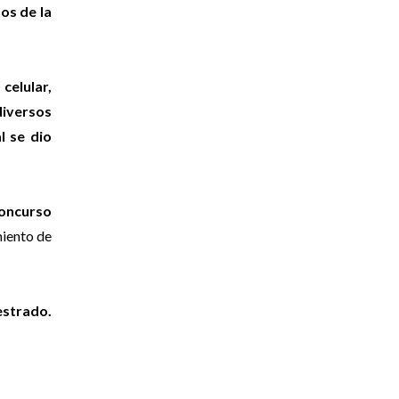
os de la
celular,
diversos
l se dio
concurso
iento de
uestrado.