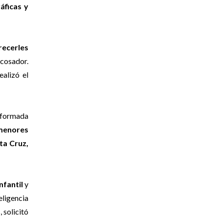
áficas y
recerles
acosador.
ealizó el
onformada
menores
ta Cruz,
nfantil
y
ligencia
 solicitó