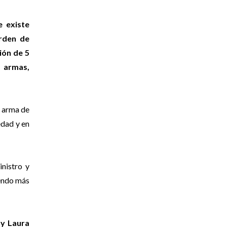
e existe
orden de
ión de 5
, armas,
e arma de
edad y en
inistro y
iendo más
 y Laura