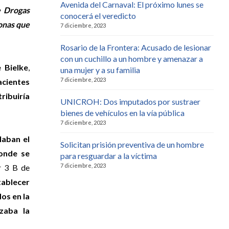
Avenida del Carnaval: El próximo lunes se
e Drogas
conocerá el veredicto
sonas que
7 diciembre, 2023
Rosario de la Frontera: Acusado de lesionar
con un cuchillo a un hombre y amenazar a
 Bielke
,
una mujer y a su familia
7 diciembre, 2023
acientes
ribuiría
UNICROH: Dos imputados por sustraer
bienes de vehículos en la vía pública
7 diciembre, 2023
laban el
Solicitan prisión preventiva de un hombre
onde se
para resguardar a la víctima
7 diciembre, 2023
or 3 B de
stablecer
os en la
zaba la