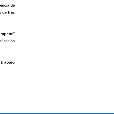
nencia de
s de tres
Simpson”
alización
 trabajo