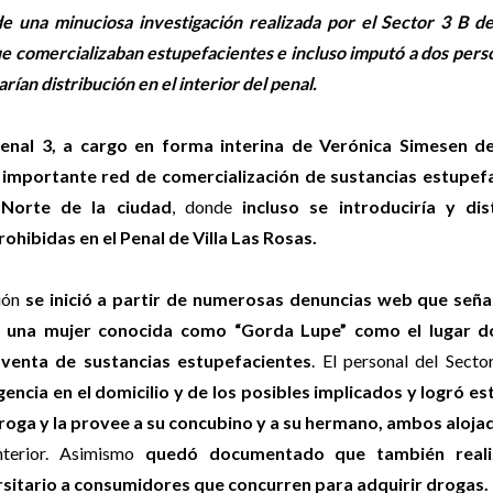
 una minuciosa investigación realizada por el Sector 3 B d
 que comercializaban estupefacientes e incluso imputó a dos per
rían distribución en el interior del penal.
Penal 3, a cargo en forma interina de Verónica Simesen de
importante red de comercialización de sustancias estupef
 Norte de la ciudad
, donde
incluso se introduciría y dist
ohibidas en el Penal de Villa Las Rosas.
ión
se inició a partir de numerosas denuncias web que seña
e una mujer conocida como “Gorda Lupe” como el lugar d
a venta de sustancias estupefacientes
. El personal del Sect
igencia en el domicilio y de los posibles implicados y logró e
roga y la provee a su concubino y a su hermano, ambos alojad
nterior. Asimismo
quedó documentado que también reali
rsitario a consumidores que concurren para adquirir drogas.