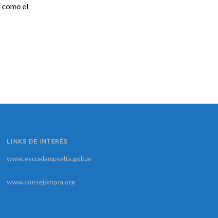
o como el
LINKS DE INTERÉS
www.escuelampsalta.gob.ar
www.consejompra.org