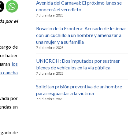
Avenida del Carnaval: El próximo lunes se
conocerá el veredicto
7 diciembre, 2023
da por el
Rosario de la Frontera: Acusado de lesionar
con un cuchillo a un hombre y amenazar a
una mujer y a su familia
 cargo de
7 diciembre, 2023
por haber
UNICROH: Dos imputados por sustraer
tuaran
los
bienes de vehículos en la vía pública
a cancha
7 diciembre, 2023
Solicitan prisión preventiva de un hombre
para resguardar a la víctima
avada por
7 diciembre, 2023
rendas un
uzgado de