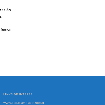
ración
s.
 fueron
LINKS DE INTERÉS
www.escuelampsalta.gob.ar