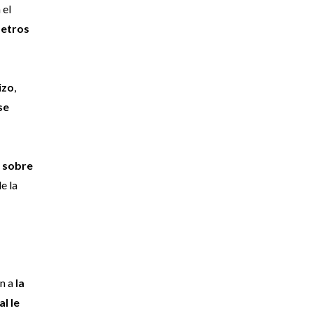
 el
metros
izo
,
se
o sobre
e la
on a
la
al le