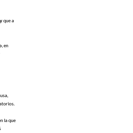
 y
que a
o
, en
y
ausa,
torios.
en la que
5