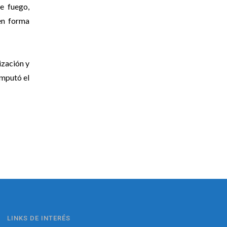
e fuego,
en forma
ización y
imputó el
LINKS DE INTERÉS