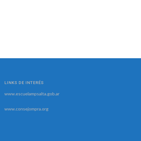
LINKS DE INTERÉS
www.escuelampsalta.gob.ar
www.consejompra.org