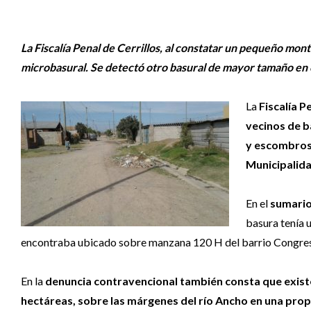
La Fiscalía Penal de Cerrillos, al constatar un pequeño montí
microbasural. Se detectó otro basural de mayor tamaño en e
La
Fiscalía P
vecinos de b
y escombros 
Municipalida
En el
sumario
basura tenía 
encontraba ubicado sobre manzana 120 H del barrio Congreso
En la
denuncia contravencional también consta que exis
hectáreas, sobre las márgenes del río Ancho en una propie