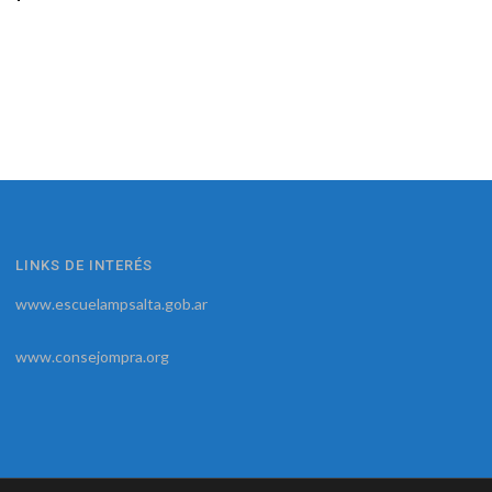
LINKS DE INTERÉS
www.escuelampsalta.gob.ar
www.consejompra.org