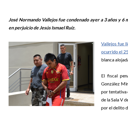
José Normando Vallejos fue condenado ayer a 3 años y 6 me
en perjuicio de Jesús Ismael Ruíz.
Vallejos fue 
ocurrido el 
blanca alojada
El fiscal pe
González Mira
por tentativa
de la Sala V d
por el delito 