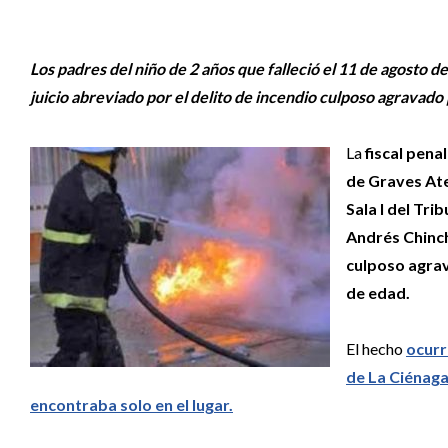
Los padres del niño de 2 años que falleció el 11 de agosto 
juicio abreviado por el delito de incendio culposo agravado
La
fiscal pena
de Graves At
Sala I del Trib
Andrés Chinch
culposo agrav
de edad.
El hecho
ocurr
de La Ciénaga,
encontraba solo en el lugar.