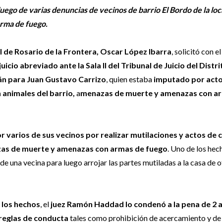
ego de varias denuncias de vecinos de barrio El Bordo de la loc
rma de fuego.
al de Rosario de la Frontera, Oscar López Ibarra
, solicitó con e
juicio abreviado ante la Sala II del Tribunal de Juicio del Distri
án para Juan Gustavo Carrizo
, quien estaba
imputado por acto
 animales del barrio,
a
menazas de muerte y amenazas con a
 varios de sus vecinos por realizar mutilaciones y actos de 
zas de muerte y amenazas con armas de fuego
. Uno de los hec
de una vecina para luego arrojar las partes mutiladas a la casa de o
 los hechos
, el
juez Ramón Haddad lo condenó a la pena de 2 
 reglas de conducta
tales como prohibición de acercamiento y de 