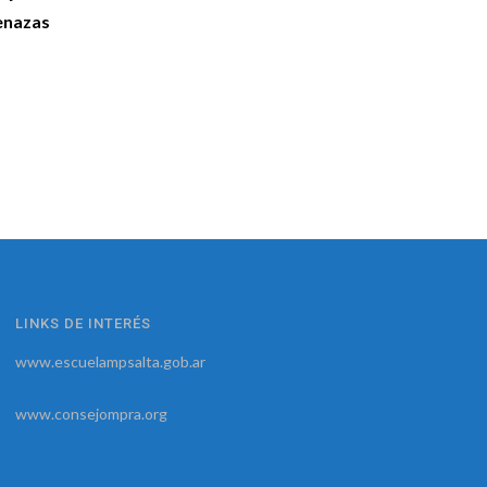
menazas
LINKS DE INTERÉS
www.escuelampsalta.gob.ar
www.consejompra.org