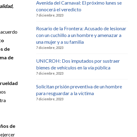
Avenida del Carnaval: El próximo lunes se
alidad,
conocerá el veredicto
7 diciembre, 2023
Rosario de la Frontera: Acusado de lesionar
l acuerdo
con un cuchillo a un hombre y amenazar a
to
una mujer y a su familia
7 diciembre, 2023
s de
rma de
UNICROH: Dos imputados por sustraer
bienes de vehículos en la vía pública
7 diciembre, 2023
crueldad
Solicitan prisión preventiva de un hombre
hos
para resguardar a la víctima
7 diciembre, 2023
tra
años de
ejercer