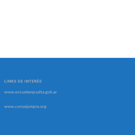
LINKS DE INTERÉS
www.escuelampsalta.gob.ar
www.consejompra.org