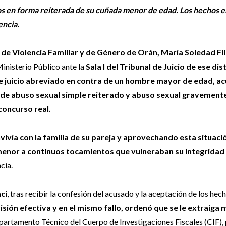
 en forma reiterada de su cuñada menor de edad. Los hechos e
encia.
l de Violencia Familiar y de Género de Orán, María Soledad Fil
inisterio Público ante la
Sala I del Tribunal de Juicio de ese dis
e juicio abreviado en contra de un hombre mayor de edad, a
s de abuso sexual simple reiterado y abuso sexual gravement
concurso real.
vivía con la familia de su pareja y aprovechando esta situaci
menor a continuos tocamientos que vulneraban su integridad 
cia.
ci
, tras recibir la confesión del acusado y la aceptación de los hec
sión efectiva y en el mismo fallo, ordenó que se le extraiga 
partamento Técnico del Cuerpo de Investigaciones Fiscales (CIF), 