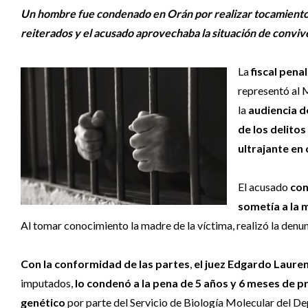
Un hombre fue condenado en Orán por realizar tocamientos
reiterados y el acusado aprovechaba la situación de conviv
La
fiscal pena
representó al M
la
audiencia d
de los delito
ultrajante en 
El acusado
con
sometía a la 
Al tomar conocimiento la madre de la víctima, realizó la denun
Con la conformidad de las partes
,
el juez Edgardo Lauren
imputados,
lo condenó a la pena de 5 años y 6 meses de pri
genético
por parte del Servicio de Biología Molecular del De