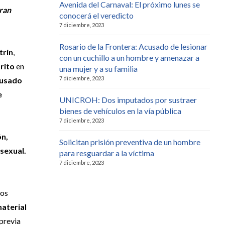
Avenida del Carnaval: El próximo lunes se
ran
conocerá el veredicto
7 diciembre, 2023
Rosario de la Frontera: Acusado de lesionar
trin
,
con un cuchillo a un hombre y amenazar a
trito
en
una mujer y a su familia
7 diciembre, 2023
cusado
e
UNICROH: Dos imputados por sustraer
bienes de vehículos en la vía pública
7 diciembre, 2023
ón,
Solicitan prisión preventiva de un hombre
sexual.
para resguardar a la víctima
7 diciembre, 2023
hos
material
previa