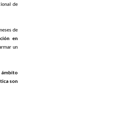
cional de
meses de
ción en
 armar un
l ámbito
tica son