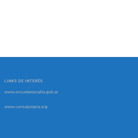
LINKS DE INTERÉS
www.escuelampsalta.gob.ar
www.consejompra.org