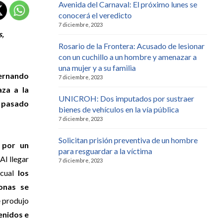
Avenida del Carnaval: El próximo lunes se
conocerá el veredicto
7 diciembre, 2023
s,
Rosario de la Frontera: Acusado de lesionar
con un cuchillo a un hombre y amenazar a
una mujer y a su familia
Fernando
7 diciembre, 2023
aza a la
UNICROH: Dos imputados por sustraer
l pasado
bienes de vehículos en la vía pública
7 diciembre, 2023
Solicitan prisión preventiva de un hombre
o por un
para resguardar a la víctima
 Al llegar
7 diciembre, 2023
cual
los
onas se
 produjo
enidos e