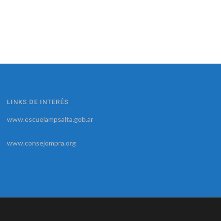
LINKS DE INTERÉS
www.escuelampsalta.gob.ar
www.consejompra.org