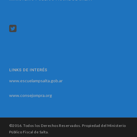
LINKS DE INTERÉS
www.escuelampsalta.gob.ar
www.consejompra.org
©2016. Todos los Derechos Reservados. Propiedad del Ministerio
Público Fiscal de Salta.