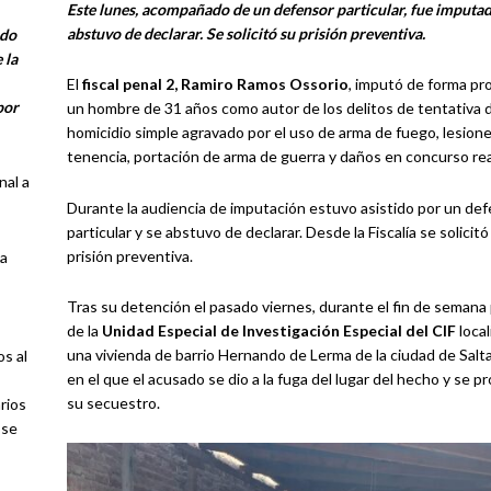
Este lunes, acompañado de un defensor particular, fue imputad
abstuvo de declarar. Se solicitó su prisión preventiva.
ado
 la
El
fiscal penal 2, Ramiro Ramos Ossorio
, imputó de forma pro
por
un hombre de 31 años como autor de los delitos de tentativa 
homicidio simple agravado por el uso de arma de fuego, lesione
tenencia, portación de arma de guerra y daños en concurso rea
nal a
Durante la audiencia de imputación estuvo asistido por un de
particular y se abstuvo de declarar. Desde la Fiscalía se solicitó
prisión preventiva.
ca
Tras su detención el pasado viernes, durante el fin de semana
de la
Unidad Especial de Investigación Especial del CIF
local
una vivienda de barrio Hernando de Lerma de la ciudad de Salta
os al
en el que el acusado se dio a la fuga del lugar del hecho y se p
su secuestro.
rios
 se