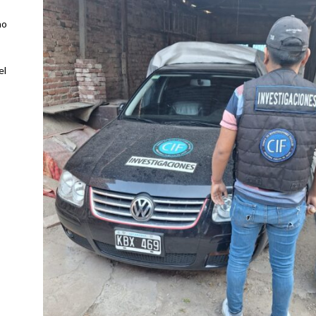
no
el