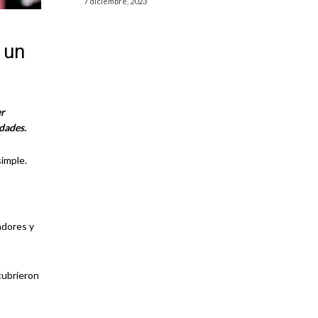
7 diciembre, 2023
 un
er
idades.
simple.
adores y
cubrieron