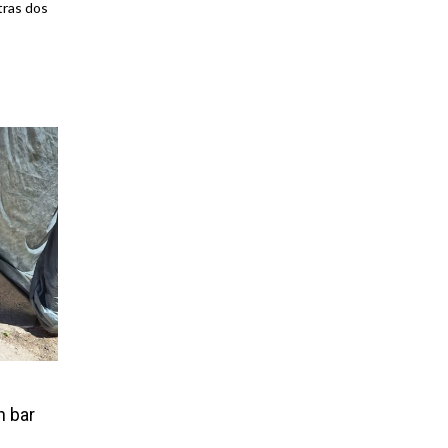
tras dos
n bar