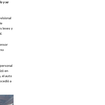
o y se
visional
de
s leves y
l.
fensor
 su
 personal
izó en
, el auto
rocedió a