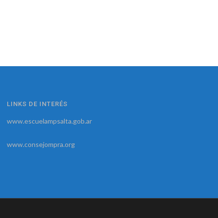
LINKS DE INTERÉS
www.escuelampsalta.gob.ar
www.consejompra.org