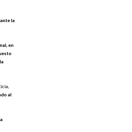
ante la
nal, en
puesto
la
icia,
ado al
ra