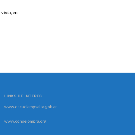
vivía, en
LINKS DE INTERÉS
www.escuelampsalta.gob.ar
www.consejompra.org