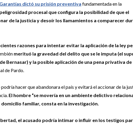
Garantías dictó su prisión preventiva
fundamentada en la
peligrosidad procesal que configura la posibilidad de que el
nar de la justicia y desoír los llamamientos a comparecer dur
icientes razones para intentar evitar la aplicación de la ley pe
ambién
merituó la gravedad del delito que se le imputa (el su
e Bernasar) y la posible aplicación de una pena privativa de 
nal de Pardo.
e podría hacer que abandonara el país y evitará el accionar de la just
ncia.
El hombre “se movería en un ambiente delictivo relacion
omicilio familiar, consta en la investigación.
bertad, el acusado podría intimar o influir en los testigos pa