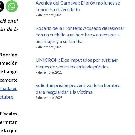
Avenida del Carnaval: El próximo lunes se
conocerá el veredicto
7 diciembre, 2023
ció en el
Rosario de la Frontera: Acusado de lesionar
ón de la
con un cuchillo a un hombre y amenazar a
una mujer y a su familia
7 diciembre, 2023
 Rodrigo
UNICROH: Dos imputados por sustraer
humación
bienes de vehículos en la vía pública
de Lange
7 diciembre, 2023
icamente
Solicitan prisión preventiva de un hombre
ernada en
para resguardar a la víctima
Octubre.
7 diciembre, 2023
Fiscales
ermitan
e la que