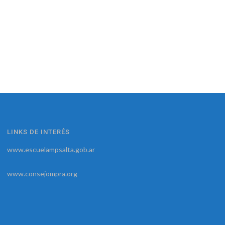
LINKS DE INTERÉS
www.escuelampsalta.gob.ar
www.consejompra.org