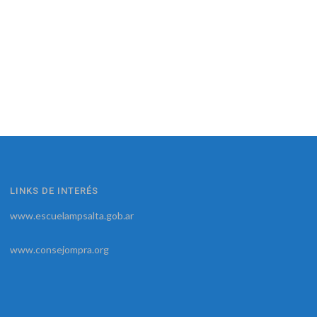
LINKS DE INTERÉS
www.escuelampsalta.gob.ar
www.consejompra.org