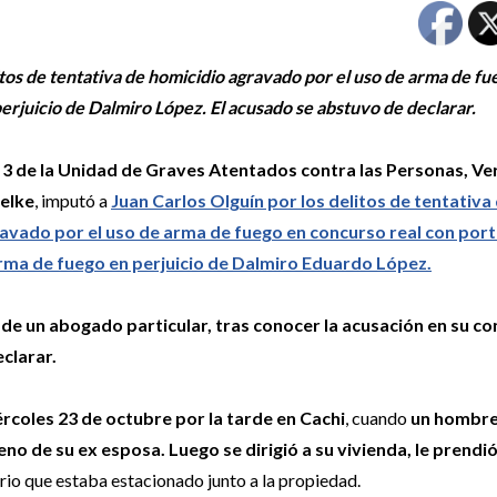
itos de tentativa de homicidio agravado por el uso de arma de fu
erjuicio de Dalmiro López. El acusado se abstuvo de declarar.
l 3 de la Unidad de Graves Atentados contra las Personas, Ve
elke
, imputó a
Juan Carlos Olguín por los delitos de tentativa
avado por el uso de arma de fuego en concurso real con por
arma de fuego en perjuicio de Dalmiro Eduardo López.
 un abogado particular, tras conocer la acusación en su con
clarar.
ércoles 23 de octubre por la tarde en Cachi
, cuando
un hombr
eno de su ex esposa. Luego se dirigió a su vivienda, le prendi
tario que estaba estacionado junto a la propiedad.