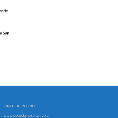
donde
al San
LINKS DE INTERÉS
www.escuelampsalta.gob.ar