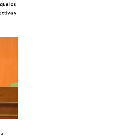
 que los
ectiva y
la