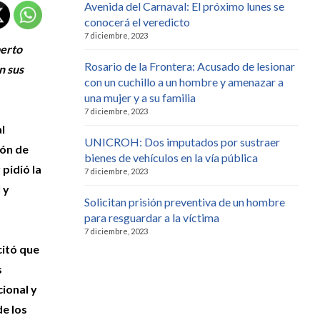
Avenida del Carnaval: El próximo lunes se
conocerá el veredicto
7 diciembre, 2023
berto
Rosario de la Frontera: Acusado de lesionar
n sus
con un cuchillo a un hombre y amenazar a
una mujer y a su familia
7 diciembre, 2023
al
UNICROH: Dos imputados por sustraer
ión de
bienes de vehículos en la vía pública
pidió la
7 diciembre, 2023
 y
Solicitan prisión preventiva de un hombre
para resguardar a la víctima
7 diciembre, 2023
citó que
s
ional y
de los