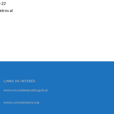
 22
etros al
LINKS DE INTERÉS
www.escuelampsalta.gob.ar
www.consejompra.org