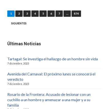
Navegación
1
2
3
4
5
6
7
…
874
de
SIGUIENTES
entradas
Últimas Noticias
Tartagal: Se investiga el hallazgo de un hombre sin vida
7 diciembre, 2023
Avenida del Carnaval: El próximo lunes se conocerá el
veredicto
7 diciembre, 2023
Rosario de la Frontera: Acusado de lesionar con un
cuchillo a un hombre y amenazar a una mujer y a su
familia