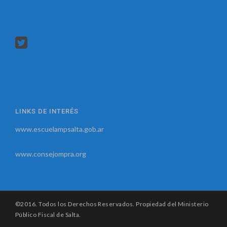
LINKS DE INTERÉS
www.escuelampsalta.gob.ar
www.consejompra.org
©2016. Todos los Derechos Reservados. Propiedad del Ministerio
Público Fiscal de Salta.