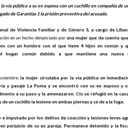
a vía pública a su ex esposa con un cuchillo en compañía de u
uzgado de Garantías 1 la prisión preventiva del acusado.
Penal de Violencia Familiar y de Género 3, a cargo de Lilia
nción en un hecho denunciado por
una mujer que da cuenta qu
os con un hombre con el que tiene 4 hijos en común y q
l hogar común debido a que mantiene una nueva r
Noviembre,
la mujer circulaba por la vía pública en inmediac
rría y pasaje La Poma y se encontró con su ex esposo y 
almente a su paso y la amenazaron.
Ella
se refugió en la cas
e un cuchillo la lesione en ambas piernas y se de a la fuga.
 e imputado por los delitos de coacción y lesiones leves a
 en perjuicio de su ex pareja. Permanece detenido y la fisc