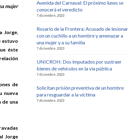
Avenida del Carnaval: El próximo lunes se
na mujer
conocerá el veredicto
7 diciembre, 2023
Rosario de la Frontera: Acusado de lesionar
na Jorge
,
con un cuchillo a un hombre y amenazar a
e estuvo
una mujer y a su familia
7 diciembre, 2023
ue éste
elación
UNICROH: Dos imputados por sustraer
bienes de vehículos en la vía pública
7 diciembre, 2023
iones de
Solicitan prisión preventiva de un hombre
su nueva
para resguardar a la víctima
7 diciembre, 2023
a de una
gravadas
al Jorge