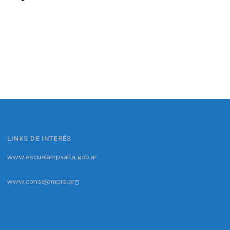
LINKS DE INTERÉS
www.escuelampsalta.gob.ar
www.consejompra.org