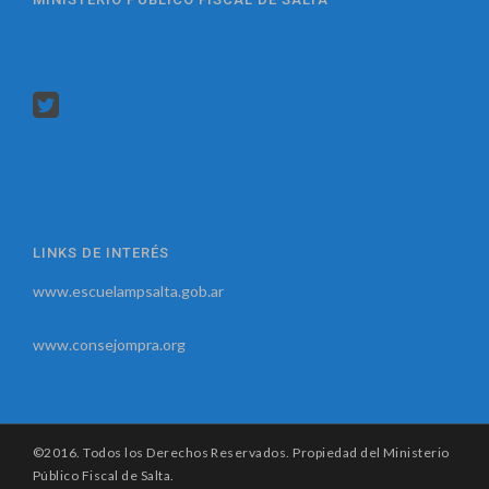
LINKS DE INTERÉS
www.escuelampsalta.gob.ar
www.consejompra.org
©2016. Todos los Derechos Reservados. Propiedad del Ministerio
Público Fiscal de Salta.