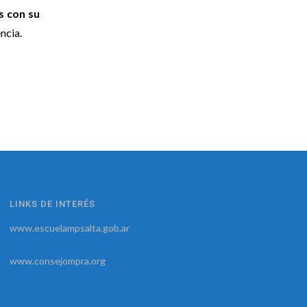
s con su
ncia.
LINKS DE INTERÉS
www.escuelampsalta.gob.ar
www.consejompra.org