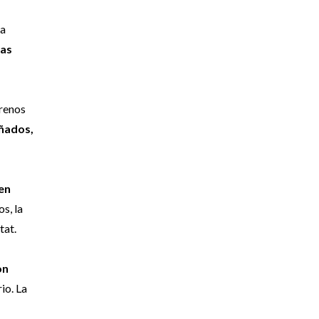
la
vas
rrenos
añados,
 en
s, la
tat.
on
io. La