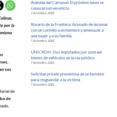
Avenida del Carnaval: El próximo lunes se
conocerá el veredicto
7 diciembre, 2023
olinas,
Rosario de la Frontera: Acusado de lesionar
e por la
con un cuchillo a un hombre y amenazar a
a misma
una mujer y a su familia
7 diciembre, 2023
UNICROH: Dos imputados por sustraer
un
bienes de vehículos en la vía pública
emes
,
7 diciembre, 2023
an sus
Solicitan prisión preventiva de un hombre
para resguardar a la víctima
7 diciembre, 2023
terial de
aba de
eado,